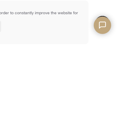
order to constantly improve the website for
ołącz do naszej listy e-mailowej
ój Email
SKŁADAĆ