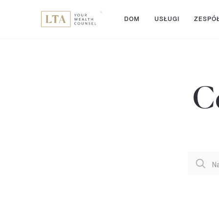
DOM
USŁUGI
ZESPÓ
C
N