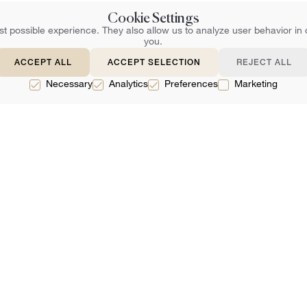
Cookie Settings
t possible experience. They also allow us to analyze user behavior in 
you.
ACCEPT ALL
ACCEPT SELECTION
REJECT ALL
Necessary
Analytics
Preferences
Marketing
Wsparcie
D
Często Zadawane Pytania
Tw
Skontaktuj Się Z Nami
Zarezerwuj Online