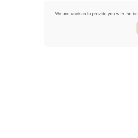
We use cookies to provide you with the bes
Usługi
O
Usługi Prawne
Zespół
Usługi Podatkowe
Recenzje
Usługi Księgowe
Analityka