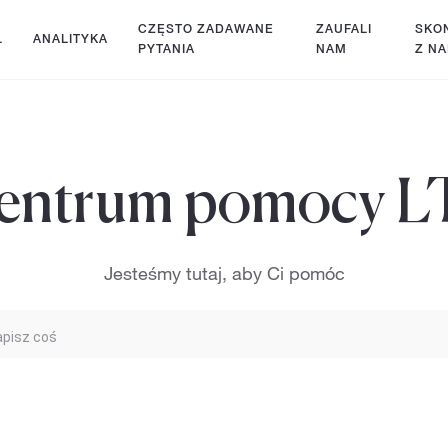
CZĘSTO ZADAWANE
ZAUFALI
SKON
Ł
ANALITYKA
PYTANIA
NAM
Z NA
entrum pomocy L
Jesteśmy tutaj, aby Ci pomóc
apisz coś