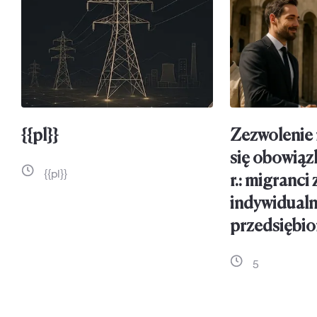
{{pl}}
Zezwolenie 
się obowią
{{pl}}
r.: migranci
indywidualn
przedsiębio
5