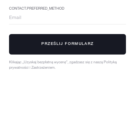
CONTACT.PREFERRED_METHOD
PRZEŚLIJ FORMULARZ
Klikając „Uzyskaj bezpłatną wycenę”, zgadzasz się z naszą Polityką
prywatności i Zastrzeżeniem.