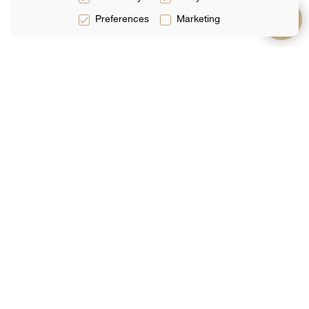
Preferences
Marketing
Usługi
O
Wsparcie
Usługi Prawne
Zespół
Często
Zadawane
Usługi
Recenzje
Pytania
Podatkowe
Analityka
Skontaktuj Się Z
Usługi Księgowe
Nami
Zarezerwuj
Online
Dołącz do naszej listy e-mailowej