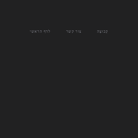
קְבוּצָה
צור קשר
לדף הראשי