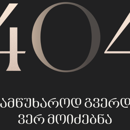
სამწუხაროდ გვერდ
ვერ მოიძებნა