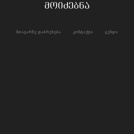
მოიძებნა
ᲛᲗᲐᲕᲐᲠᲖᲔ ᲓᲐᲑᲠᲣᲜᲔᲑᲐ
ᲙᲝᲜᲢᲐᲥᲢᲘ
ᲒᲣᲜᲓᲘ