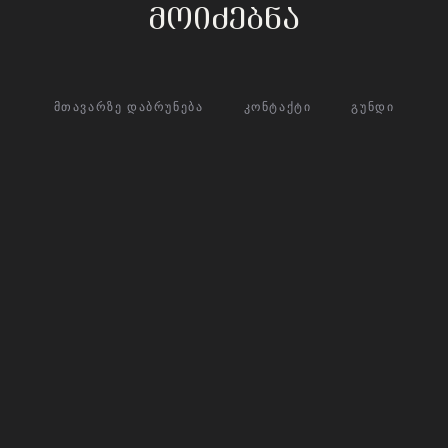
მოიძებნა
ᲛᲗᲐᲕᲐᲠᲖᲔ ᲓᲐᲑᲠᲣᲜᲔᲑᲐ
ᲙᲝᲜᲢᲐᲥᲢᲘ
ᲒᲣᲜᲓᲘ